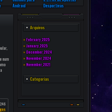
e
Android
Desportivas
Arquivos
February 2025
January 2025
ular,
December 2024
November 2024
se num
como
November 2021
 a
]
Categorias
r246
ogos