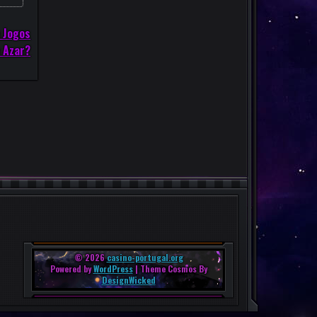
 Jogos
 Azar?
© 2026
casino-portugal.org
Powered by
WordPress
| Theme Cosmos By
DesignWicked